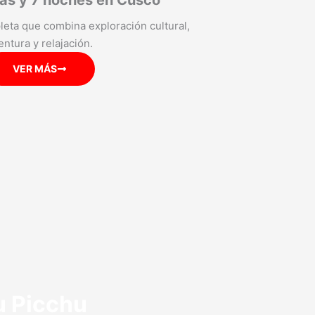
ías y 7 noches en Cusco
eta que combina exploración cultural,
entura y relajación.
VER MÁS
u Picchu