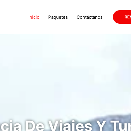
Inicio
Paquetes
Contáctanos
RE
cia De Viajes Y Tu