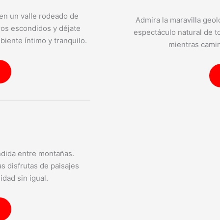
 en un valle rodeado de
Admira la maravilla geol
os escondidos y déjate
espectáculo natural de to
biente íntimo y tranquilo.
mientras cami
ndida entre montañas.
s disfrutas de paisajes
dad sin igual.