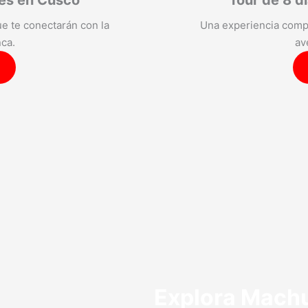
es en Cusco​
Tour de 8 d
e te conectarán con la
Una experiencia compl
nca.
av
Explora Mach